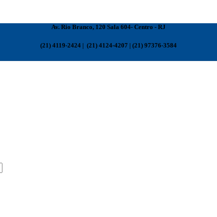
Av. Rio Branco, 120 Sala 604- Centro - RJ
(21) 4119-2424 | (21) 4124-4207 | (21) 97376-3584