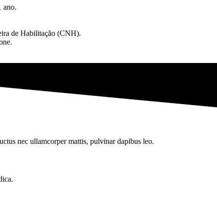
1 ano.
eira de Habilitação (CNH).
one.
 luctus nec ullamcorper mattis, pulvinar dapibus leo.
dica.