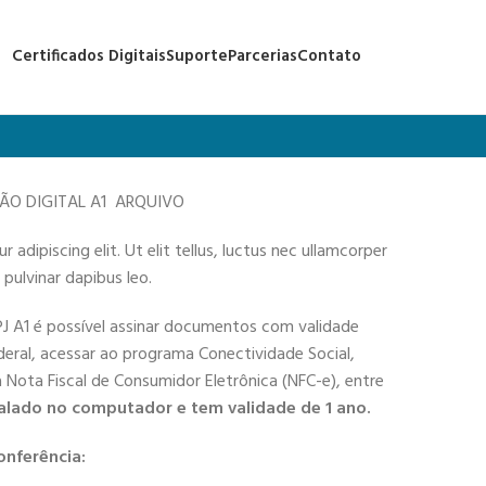
Certificados Digitais
Suporte
Parcerias
Contato
ÇÃO DIGITAL A1 ARQUIVO
adipiscing elit. Ut elit tellus, luctus nec ullamcorper
 pulvinar dapibus leo.
PJ A1 é possível assinar documentos com validade
deral, acessar ao programa Conectividade Social,
 a Nota Fiscal de Consumidor Eletrônica (NFC-e), entre
alado no computador e tem validade de 1 ano.
onferência: