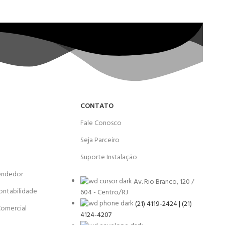
CONTATO
Fale Conosco
Seja Parceiro
Suporte Instalação
endedor
Av. Rio Branco, 120 /
ontabilidade
604 - Centro/RJ
(21) 4119-2424 | (21)
Comercial
4124-4207