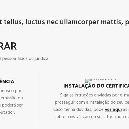
t tellus, luctus nec ullamcorper mattis, 
RAR
 pessoa física ou jurídica.
ÊNCIA
INSTALAÇÃO DO CERTIFI
conosco para
Siga as intruções enviadas por e-ma
a emissão do
prosseguir com a instalação do seu ce
 e poderá ser
Caso tenha dúvidas, pode
ver aqui
as 
putador.
sobre a instalação ou solicitar ajuda d