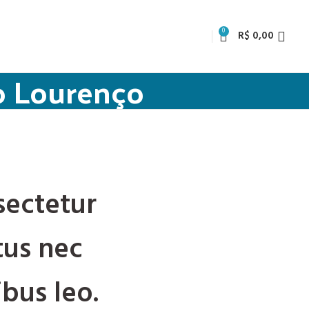
0
R$
0,00
ão Lourenço
sectetur
ctus nec
bus leo.