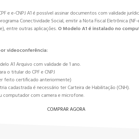
-CPF e e-CNPJ A1 é possível assinar documentos com validade juríd
programa Conectividade Social, emitir a Nota Fiscal Eletrônica (NF-e
e), entre outras aplicações.
O Modelo A1 é instalado no compu
or videoconferência:
delo A1 Arquivo com validade de 1 ano.
ra o titular do CPF e CNPJ
r feito certificado anteriormente)
ia cadastrada é necessário ter Carteira de Habilitação (CNH).
r ou computador com camera e microfone.
COMPRAR AGORA