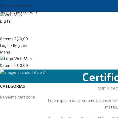
Skip to navigation
Skip to main content
0
items
R$
0,00
Login / Register
Menu
0
items
R$
0,00
Certifi
CATEGORIAS
CERTIFICA
Nenhuma categoria
Lorem ipsum dolor sit amet, consectetur 
mattis,