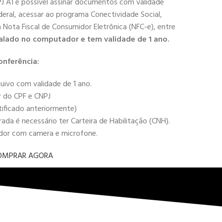
PJ A1 é possível assinar documentos com validade
deral, acessar ao programa Conectividade Social,
 a Nota Fiscal de Consumidor Eletrônica (NFC-e), entre
alado no computador e tem validade de 1 ano.
onferência:
uivo com validade de 1 ano.
r do CPF e CNPJ
tificado anteriormente)
da é necessário ter Carteira de Habilitação (CNH).
ador com camera e microfone.
OMPRAR AGORA