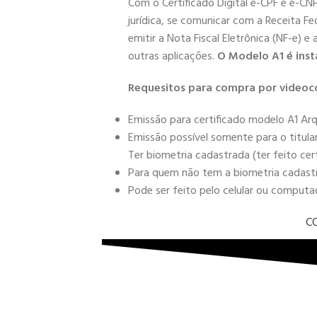
Com o Certificado Digital e-CPF e e-CN
jurídica, se comunicar com a Receita Fe
emitir a Nota Fiscal Eletrônica (NF-e) e
outras aplicações.
O Modelo A1 é inst
Requesitos para compra por videoc
Emissão para certificado modelo A1 Arq
Emissão possível somente para o titula
Ter biometria cadastrada (ter feito cer
Para quem não tem a biometria cadastra
Pode ser feito pelo celular ou comput
C