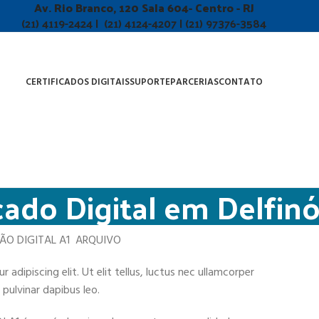
Av. Rio Branco, 120 Sala 604- Centro - RJ
(21) 4119-2424 | (21) 4124-4207 | (21) 97376-3584
CERTIFICADOS DIGITAIS
SUPORTE
PARCERIAS
CONTATO
cado Digital em Delfinó
ÇÃO DIGITAL A1 ARQUIVO
adipiscing elit. Ut elit tellus, luctus nec ullamcorper
 pulvinar dapibus leo.