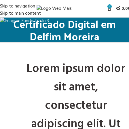
Skip to navigation
0
R$
0,0
Skip to main content
Certificado Digital em
Delfim Moreira
Lorem ipsum dolor
sit amet,
consectetur
adipiscing elit. Ut