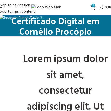
Skip to navigation
0
R$
0,0
Skip to main content
Certificado Digital em
Cornélio Procópio
Lorem ipsum dolor
sit amet,
consectetur
adipiscing elit. Ut