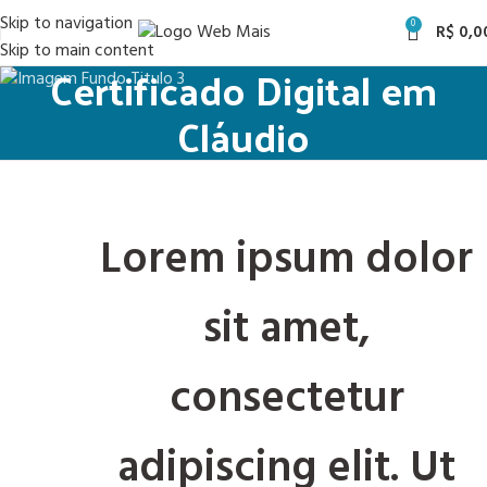
Skip to navigation
0
R$
0,0
Skip to main content
Certificado Digital em
Cláudio
Lorem ipsum dolor
sit amet,
consectetur
adipiscing elit. Ut