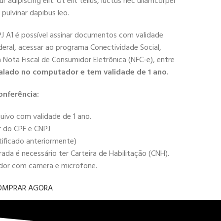
adipiscing elit. Ut elit tellus, luctus nec ullamcorper
 pulvinar dapibus leo.
PJ A1 é possível assinar documentos com validade
deral, acessar ao programa Conectividade Social,
 a Nota Fiscal de Consumidor Eletrônica (NFC-e), entre
alado no computador e tem validade de 1 ano.
onferência:
uivo com validade de 1 ano.
r do CPF e CNPJ
tificado anteriormente)
da é necessário ter Carteira de Habilitação (CNH).
ador com camera e microfone.
OMPRAR AGORA