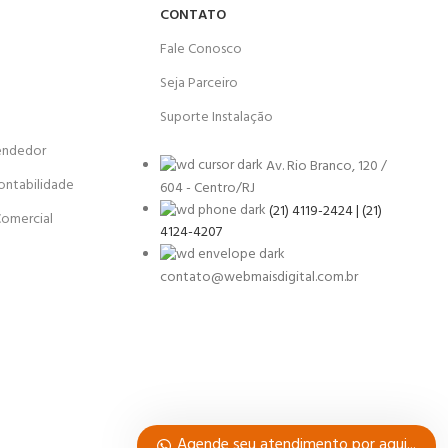
CONTATO
Fale Conosco
Seja Parceiro
Suporte Instalação
endedor
Av. Rio Branco, 120 /
ontabilidade
604 - Centro/RJ
(21) 4119-2424 | (21)
Comercial
4124-4207
contato@webmaisdigital.com.br
Agende seu atendimento por aqui...