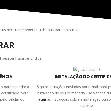
uctus nec ullamcorper mattis, pulvinar dapibus leo.
RAR
 pessoa física ou jurídica.
ÊNCIA
INSTALAÇÃO DO CERTIFI
co para agendar o
Siga as intruções enviadas por e-mail para 
 certificado. Será
instalação do seu certificado. Caso tenha d
pelo celular ou
aqui
as instruções sobre a instalação ou sol
suporte.