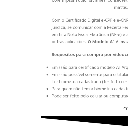
Lorem ipsum dolor sit amet, consectetur 
mattis,
Com o Certificado Digital e-CPF e e-CN
jurídica, se comunicar com a Receita Fe
emitir a Nota Fiscal Eletrônica (NF-e) e
outras aplicações.
O Modelo A1 é inst
Requesitos para compra por videoc
Emissão para certificado modelo A1 Arq
Emissão possível somente para o titula
Ter biometria cadastrada (ter feito cer
Para quem não tem a biometria cadastra
Pode ser feito pelo celular ou comput
C