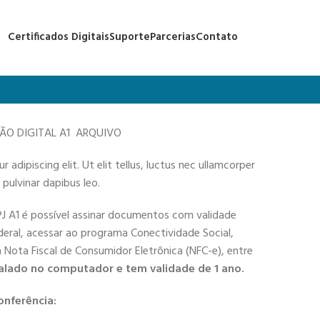
Certificados Digitais
Suporte
Parcerias
Contato
ÇÃO DIGITAL A1 ARQUIVO
adipiscing elit. Ut elit tellus, luctus nec ullamcorper
 pulvinar dapibus leo.
PJ A1 é possível assinar documentos com validade
deral, acessar ao programa Conectividade Social,
 a Nota Fiscal de Consumidor Eletrônica (NFC-e), entre
alado no computador e tem validade de 1 ano.
onferência: