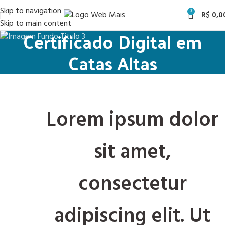
Skip to navigation
0
R$
0,0
Skip to main content
Certificado Digital em
Catas Altas
Lorem ipsum dolor
sit amet,
consectetur
adipiscing elit. Ut