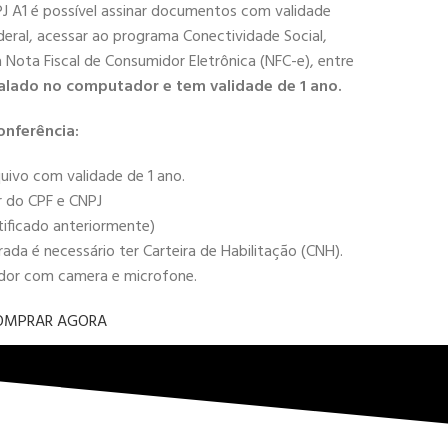
PJ A1 é possível assinar documentos com validade
deral, acessar ao programa Conectividade Social,
 a Nota Fiscal de Consumidor Eletrônica (NFC-e), entre
alado no computador e tem validade de 1 ano.
onferência:
uivo com validade de 1 ano.
r do CPF e CNPJ
tificado anteriormente)
da é necessário ter Carteira de Habilitação (CNH).
ador com camera e microfone.
OMPRAR AGORA