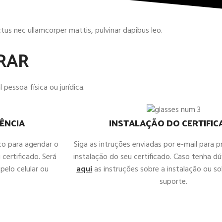
uctus nec ullamcorper mattis, pulvinar dapibus leo.
RAR
 pessoa física ou jurídica.
ÊNCIA
INSTALAÇÃO DO CERTIFI
co para agendar o
Siga as intruções enviadas por e-mail para 
 certificado. Será
instalação do seu certificado. Caso tenha d
pelo celular ou
aqui
as instruções sobre a instalação ou sol
suporte.