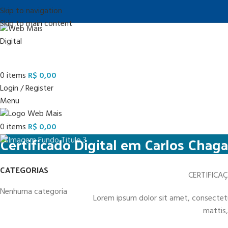
Skip to navigation
Skip to main content
0
items
R$
0,00
Login / Register
Menu
0
items
R$
0,00
Certificado Digital em Carlos Chag
CATEGORIAS
CERTIFICA
Nenhuma categoria
Lorem ipsum dolor sit amet, consectetur 
mattis,