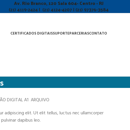
Av. Rio Branco, 120 Sala 604- Centro - RJ
(21) 4119-2424 | (21) 4124-4207 | (21) 97376-3584
CERTIFICADOS DIGITAIS
SUPORTE
PARCERIAS
CONTATO
as
ÇÃO DIGITAL A1 ARQUIVO
adipiscing elit. Ut elit tellus, luctus nec ullamcorper
 pulvinar dapibus leo.