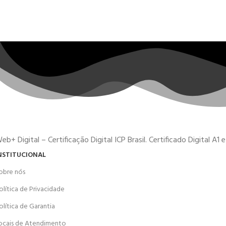
eb+ Digital – Certificação Digital ICP Brasil. Certificado Digital A1
NSTITUCIONAL
obre nós
olítica de Privacidade
olítica de Garantia
ocais de Atendimento