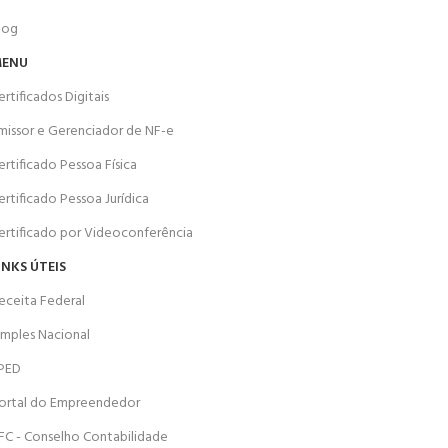
log
ENU
ertificados Digitais
missor e Gerenciador de NF-e
ertificado Pessoa Física
ertificado Pessoa Jurídica
ertificado por Videoconferência
INKS ÚTEIS
eceita Federal
imples Nacional
PED
ortal do Empreendedor
FC - Conselho Contabilidade