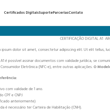
Certificados Digitais
Suporte
Parcerias
Contato
CERTIFICAÇÃO DIGITAL A1 A
ipsum dolor sit amet, consectetur adipiscing elit. Ut elit tellus, l
 A1 é possível assinar documentos com validade jurídica, se comun
de Consumidor Eletrônica (NFC-e), entre outras aplicações.
O Modelo
ferência:
ivo com validade de 1 ano.
 do CPF e CNPJ
ificado anteriormente)
a é necessário ter Carteira de Habilitação (CNH).