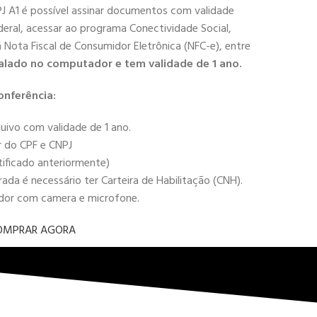
PJ A1 é possível assinar documentos com validade
deral, acessar ao programa Conectividade Social,
 a Nota Fiscal de Consumidor Eletrônica (NFC-e), entre
alado no computador e tem validade de 1 ano.
onferência:
uivo com validade de 1 ano.
r do CPF e CNPJ
tificado anteriormente)
da é necessário ter Carteira de Habilitação (CNH).
ador com camera e microfone.
OMPRAR AGORA