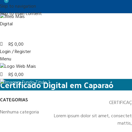
0
0
0
Skip to navigation
Skip to main content
R$
0,00
Login / Register
Menu
R$
0,00
Certificado Digital em Caparaó
CATEGORIAS
CERTIFICA
Nenhuma categoria
Lorem ipsum dolor sit amet, consectetur 
mattis,