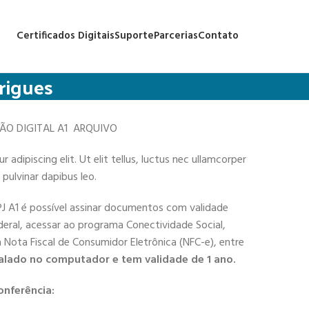
Certificados Digitais
Suporte
Parcerias
Contato
rigues
ÇÃO DIGITAL A1 ARQUIVO
adipiscing elit. Ut elit tellus, luctus nec ullamcorper
 pulvinar dapibus leo.
PJ A1 é possível assinar documentos com validade
deral, acessar ao programa Conectividade Social,
 a Nota Fiscal de Consumidor Eletrônica (NFC-e), entre
alado no computador e tem validade de 1 ano.
onferência: