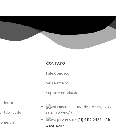
CONTATO
Fale Conosco
Seja Parceiro
Suporte Instalação
endedor
Av. Rio Branco, 120 /
ontabilidade
604 - Centro/RJ
(21) 4119-2424 | (21)
Comercial
4124-4207