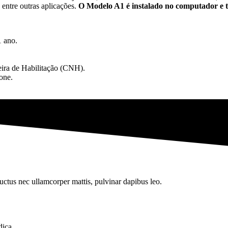
entre outras aplicações.
O Modelo A1 é instalado no computador e t
1 ano.
eira de Habilitação (CNH).
one.
 luctus nec ullamcorper mattis, pulvinar dapibus leo.
dica.