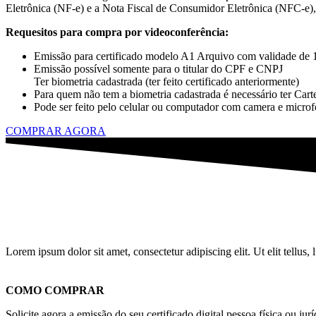
Eletrônica (NF-e) e a Nota Fiscal de Consumidor Eletrônica (NFC-e), 
Requesitos para compra por videoconferência:
Emissão para certificado modelo A1 Arquivo com validade de 
Emissão possível somente para o titular do CPF e CNPJ
Ter biometria cadastrada (ter feito certificado anteriormente)
Para quem não tem a biometria cadastrada é necessário ter Cart
Pode ser feito pelo celular ou computador com camera e microf
COMPRAR AGORA
Lorem ipsum dolor sit amet, consectetur adipiscing elit. Ut elit tellus,
COMO COMPRAR
Solicite agora a emissão do seu certificado digital pessoa física ou jurí