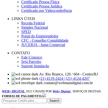
Certificado Pessoa Física
Certificado Pessoa Jurídica
Certificado por Videoconferência
LINKS ÚTEIS
Receita Federal
Simples Nacional
SPED
Portal do Empreendedor
CFC - Conselho Contabilidade
JUCERJA - Junta Comercial
CONTATO
Fale Conosco
Seja Parceiro
Suporte Instalação
Av. Rio Branco, 120 / 604 - Centro/RJ
(21) 4119-2424 | (21) 4124-4207
contato@webmaisdigital.com.br
WEB+ DIGITAL
2022 CRIADO POR
Web+ Digital
. SERVIÇOS DIGITAIS.
FORMAS DE PAGAMENTO:
Search