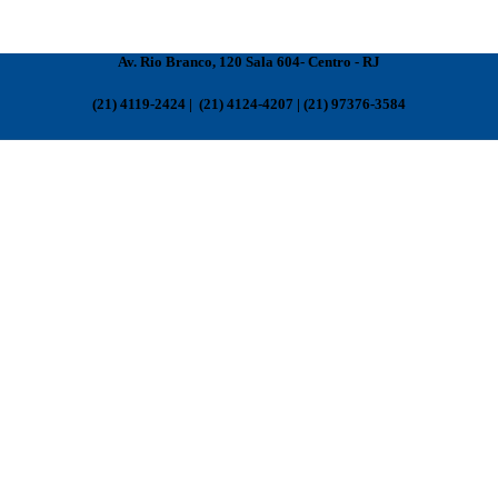
Av. Rio Branco, 120 Sala 604- Centro - RJ
(21) 4119-2424 | (21) 4124-4207 | (21) 97376-3584