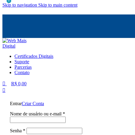
0
0
0
Skip to navigation
Skip to main content
Certificados Digitais
Suporte
Parcerias
Contato
R$
0,00
Entrar
Criar Conta
Obrigatório
Nome de usuário ou e-mail
*
Obrigatório
Senha
*