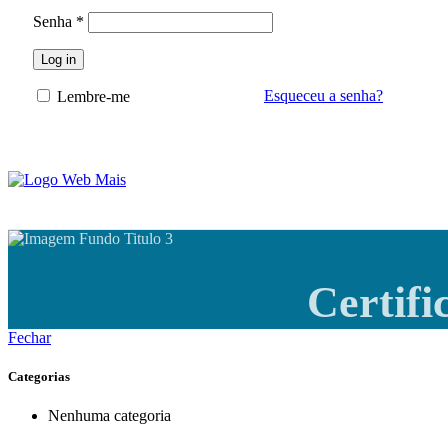
Senha
*
Log in
Esqueceu a senha?
Lembre-me
Certif
Fechar
Categorias
Nenhuma categoria