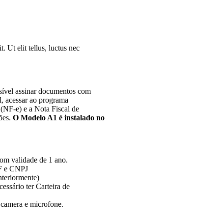
. Ut elit tellus, luctus nec
sível assinar documentos com
l, acessar ao programa
 (NF-e) e a Nota Fiscal de
ões.
O Modelo A1 é instalado no
com validade de 1 ano.
PF e CNPJ
anteriormente)
essário ter Carteira de
 camera e microfone.