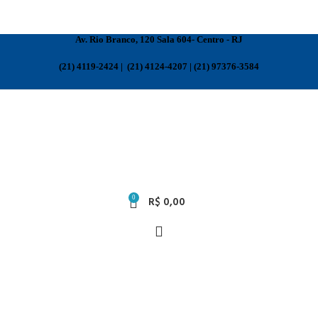
Av. Rio Branco, 120 Sala 604- Centro - RJ
(21) 4119-2424 | (21) 4124-4207 | (21) 97376-3584
0
R$
0,00