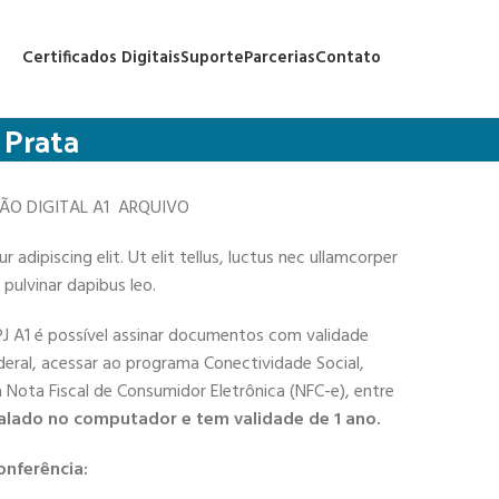
Certificados Digitais
Suporte
Parcerias
Contato
 Prata
ÇÃO DIGITAL A1 ARQUIVO
adipiscing elit. Ut elit tellus, luctus nec ullamcorper
 pulvinar dapibus leo.
PJ A1 é possível assinar documentos com validade
deral, acessar ao programa Conectividade Social,
 a Nota Fiscal de Consumidor Eletrônica (NFC-e), entre
alado no computador e tem validade de 1 ano.
onferência: