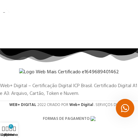
Web+ Digital – Certificação Digital ICP Brasil. Certificado Digital A1
e A3: Arquivo, Cartão, Token e Nuvem.
WEB+ DIGITAL
2022 CRIADO POR
Web+ Digital
. SERVIÇOS DIGITAIS.
FORMAS DE PAGAMENTO:
0
Loja
Opções
Carrinho
Minha conta