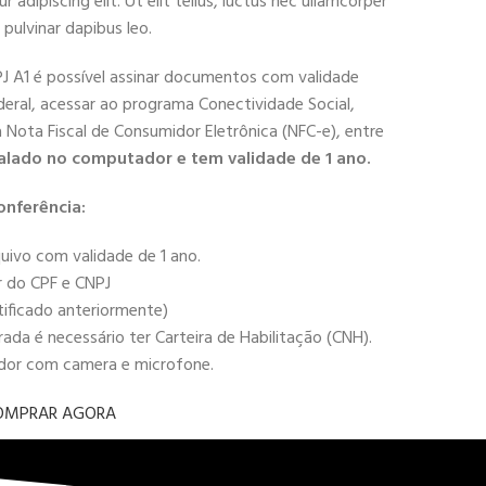
adipiscing elit. Ut elit tellus, luctus nec ullamcorper
 pulvinar dapibus leo.
PJ A1 é possível assinar documentos com validade
deral, acessar ao programa Conectividade Social,
 a Nota Fiscal de Consumidor Eletrônica (NFC-e), entre
alado no computador e tem validade de 1 ano.
onferência:
uivo com validade de 1 ano.
r do CPF e CNPJ
tificado anteriormente)
da é necessário ter Carteira de Habilitação (CNH).
ador com camera e microfone.
OMPRAR AGORA