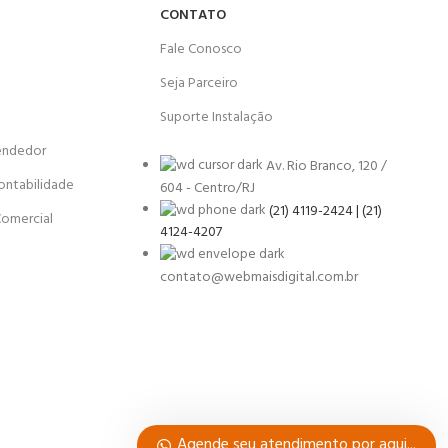
CONTATO
Fale Conosco
Seja Parceiro
Suporte Instalação
endedor
Av. Rio Branco, 120 /
ontabilidade
604 - Centro/RJ
(21) 4119-2424 | (21)
Comercial
4124-4207
contato@webmaisdigital.com.br
Agende seu atendimento por aqui...