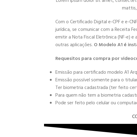
Lorem ipsum dolor sit amet, consectetur 
mattis,
Com o Certificado Digital e-CPF e e-CN
jurídica, se comunicar com a Receita Fe
emitir a Nota Fiscal Eletrônica (NF-e) e
outras aplicações.
O Modelo A1 é inst
Requesitos para compra por videoc
Emissão para certificado modelo A1 Arq
Emissão possível somente para o titula
Ter biometria cadastrada (ter feito cer
Para quem não tem a biometria cadastra
Pode ser feito pelo celular ou comput
C