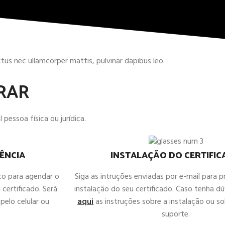
uctus nec ullamcorper mattis, pulvinar dapibus leo.
RAR
 pessoa física ou jurídica.
ÊNCIA
INSTALAÇÃO DO CERTIFI
co para agendar o
Siga as intruções enviadas por e-mail para 
 certificado. Será
instalação do seu certificado. Caso tenha d
pelo celular ou
aqui
as instruções sobre a instalação ou sol
suporte.