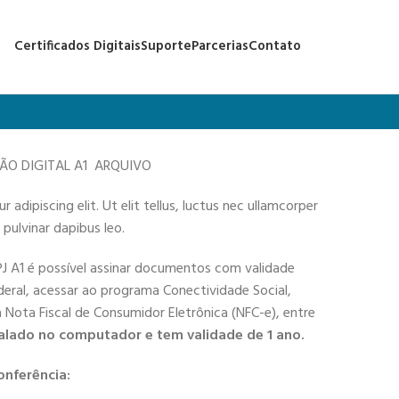
Certificados Digitais
Suporte
Parcerias
Contato
ÇÃO DIGITAL A1 ARQUIVO
adipiscing elit. Ut elit tellus, luctus nec ullamcorper
 pulvinar dapibus leo.
PJ A1 é possível assinar documentos com validade
deral, acessar ao programa Conectividade Social,
 a Nota Fiscal de Consumidor Eletrônica (NFC-e), entre
alado no computador e tem validade de 1 ano.
onferência: