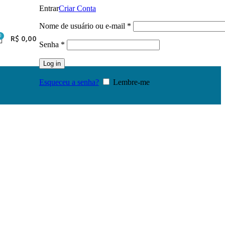
Entrar
Criar Conta
Nome de usuário ou e-mail
*
0
R$
0,00
Senha
*
Log in
Esqueceu a senha?
Lembre-me