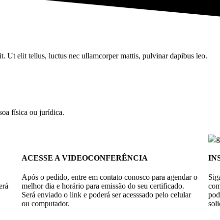
. Ut elit tellus, luctus nec ullamcorper mattis, pulvinar dapibus leo.
oa física ou jurídica.
ACESSE A VIDEOCONFERÊNCIA
IN
Após o pedido, entre em contato conosco para agendar o
Sig
erá
melhor dia e horário para emissão do seu certificado.
com
Será enviado o link e poderá ser acesssado pelo celular
po
ou computador.
soli