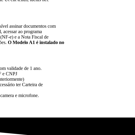
sível assinar documentos com
l, acessar ao programa
 (NF-e) e a Nota Fiscal de
ões.
O Modelo A1 é instalado no
com validade de 1 ano.
PF e CNPJ
anteriormente)
essário ter Carteira de
 camera e microfone.