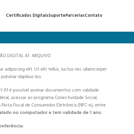
Certificados Digitais
Suporte
Parcerias
Contato
ÇÃO DIGITAL A1 ARQUIVO
adipiscing elit. Ut elit tellus, luctus nec ullamcorper
 pulvinar dapibus leo.
PJ A1 é possível assinar documentos com validade
deral, acessar ao programa Conectividade Social,
 a Nota Fiscal de Consumidor Eletrônica (NFC-e), entre
alado no computador e tem validade de 1 ano.
onferência: