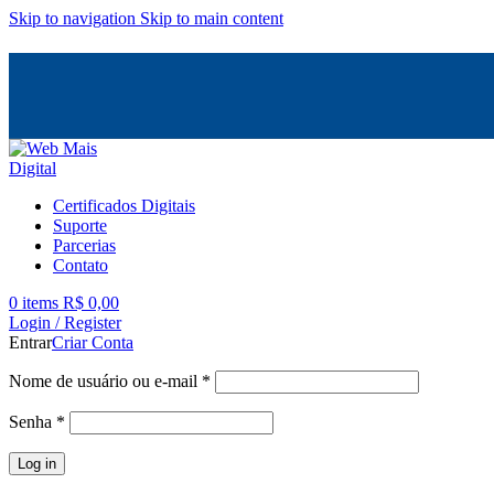
Skip to navigation
Skip to main content
Certificados Digitais
Suporte
Parcerias
Contato
0
items
R$
0,00
Login / Register
Entrar
Criar Conta
Obrigatório
Nome de usuário ou e-mail
*
Obrigatório
Senha
*
Log in