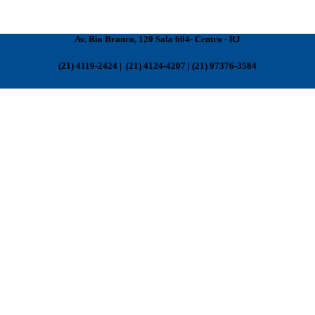
Av. Rio Branco, 120 Sala 604- Centro - RJ
(21) 4119-2424 | (21) 4124-4207 | (21) 97376-3584