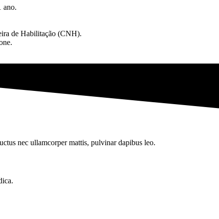
1 ano.
eira de Habilitação (CNH).
one.
 luctus nec ullamcorper mattis, pulvinar dapibus leo.
dica.