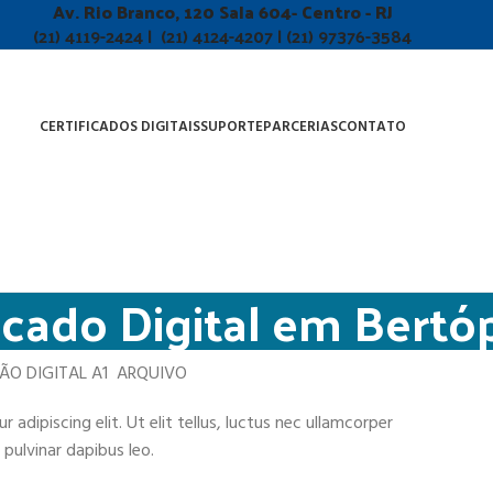
Av. Rio Branco, 120 Sala 604- Centro - RJ
(21) 4119-2424 | (21) 4124-4207 | (21) 97376-3584
CERTIFICADOS DIGITAIS
SUPORTE
PARCERIAS
CONTATO
icado Digital em Bertóp
ÇÃO DIGITAL A1 ARQUIVO
adipiscing elit. Ut elit tellus, luctus nec ullamcorper
 pulvinar dapibus leo.