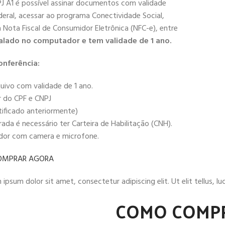
PJ A1 é possível assinar documentos com validade
deral, acessar ao programa Conectividade Social,
 a Nota Fiscal de Consumidor Eletrônica (NFC-e), entre
alado no computador e tem validade de 1 ano.
onferência:
uivo com validade de 1 ano.
r do CPF e CNPJ
tificado anteriormente)
da é necessário ter Carteira de Habilitação (CNH).
ador com camera e microfone.
OMPRAR AGORA
ipsum dolor sit amet, consectetur adipiscing elit. Ut elit tellus, l
COMO COMP