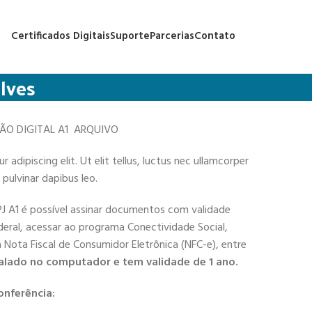
Certificados Digitais
Suporte
Parcerias
Contato
lves
ÇÃO DIGITAL A1 ARQUIVO
adipiscing elit. Ut elit tellus, luctus nec ullamcorper
 pulvinar dapibus leo.
PJ A1 é possível assinar documentos com validade
deral, acessar ao programa Conectividade Social,
 a Nota Fiscal de Consumidor Eletrônica (NFC-e), entre
alado no computador e tem validade de 1 ano.
onferência: