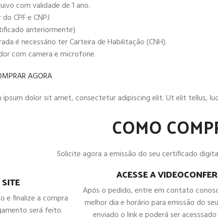
uivo com validade de 1 ano.
r do CPF e CNPJ
tificado anteriormente)
da é necessário ter Carteira de Habilitação (CNH).
ador com camera e microfone.
OMPRAR AGORA
ipsum dolor sit amet, consectetur adipiscing elit. Ut elit tellus, l
COMO COMP
Solicite agora a emissão do seu certificado digital
ACESSE A VIDEOCONFER
 SITE
Após o pedido, entre em contato conos
ho e finalize a compra
melhor dia e horário para emissão do seu
gamento será feito
enviado o link e poderá ser acesssado 