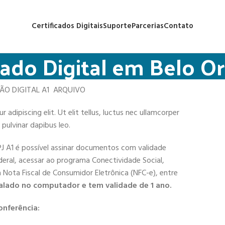
Certificados Digitais
Suporte
Parcerias
Contato
cado Digital em Belo O
ÇÃO DIGITAL A1 ARQUIVO
adipiscing elit. Ut elit tellus, luctus nec ullamcorper
 pulvinar dapibus leo.
PJ A1 é possível assinar documentos com validade
deral, acessar ao programa Conectividade Social,
 a Nota Fiscal de Consumidor Eletrônica (NFC-e), entre
alado no computador e tem validade de 1 ano.
onferência: