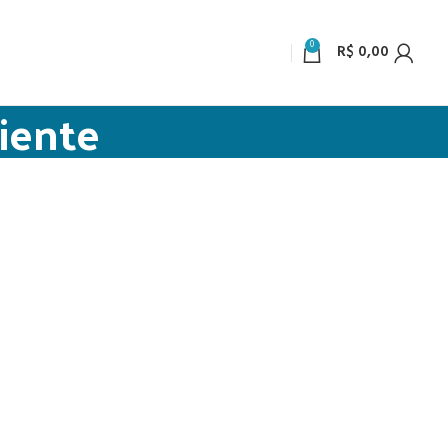
0
R$
0,00
riente