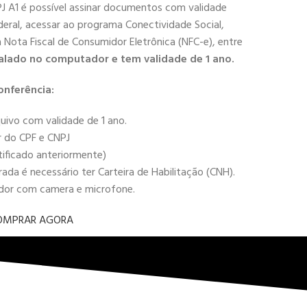
PJ A1 é possível assinar documentos com validade
deral, acessar ao programa Conectividade Social,
 a Nota Fiscal de Consumidor Eletrônica (NFC-e), entre
alado no computador e tem validade de 1 ano.
onferência:
uivo com validade de 1 ano.
r do CPF e CNPJ
tificado anteriormente)
da é necessário ter Carteira de Habilitação (CNH).
ador com camera e microfone.
OMPRAR AGORA