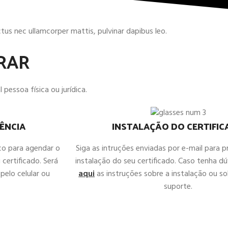
uctus nec ullamcorper mattis, pulvinar dapibus leo.
RAR
 pessoa física ou jurídica.
ÊNCIA
INSTALAÇÃO DO CERTIFI
co para agendar o
Siga as intruções enviadas por e-mail para 
 certificado. Será
instalação do seu certificado. Caso tenha d
pelo celular ou
aqui
as instruções sobre a instalação ou sol
suporte.