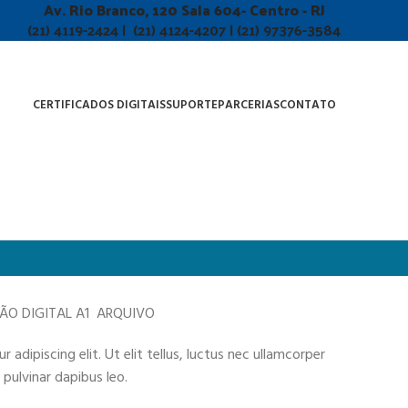
Av. Rio Branco, 120 Sala 604- Centro - RJ
(21) 4119-2424 | (21) 4124-4207 | (21) 97376-3584
CERTIFICADOS DIGITAIS
SUPORTE
PARCERIAS
CONTATO
ÇÃO DIGITAL A1 ARQUIVO
adipiscing elit. Ut elit tellus, luctus nec ullamcorper
 pulvinar dapibus leo.