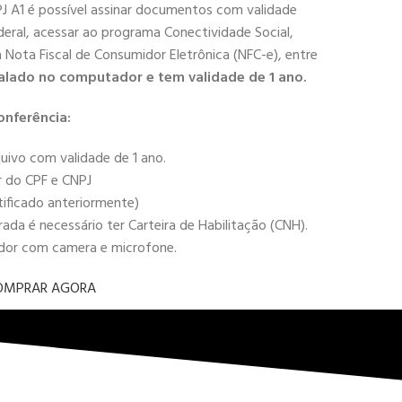
PJ A1 é possível assinar documentos com validade
deral, acessar ao programa Conectividade Social,
 a Nota Fiscal de Consumidor Eletrônica (NFC-e), entre
alado no computador e tem validade de 1 ano.
onferência:
uivo com validade de 1 ano.
r do CPF e CNPJ
tificado anteriormente)
da é necessário ter Carteira de Habilitação (CNH).
ador com camera e microfone.
OMPRAR AGORA