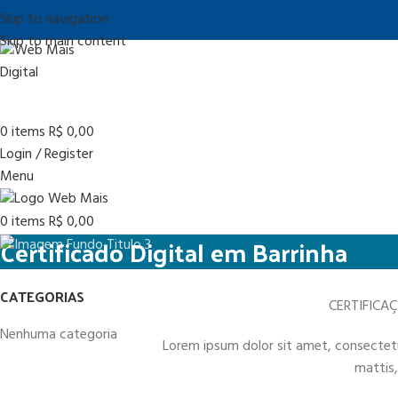
Skip to navigation
Skip to main content
0
items
R$
0,00
Login / Register
Menu
0
items
R$
0,00
Certificado Digital em Barrinha
CATEGORIAS
CERTIFICA
Nenhuma categoria
Lorem ipsum dolor sit amet, consectetur 
mattis,