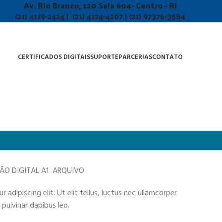
Av. Rio Branco, 120 Sala 604- Centro - RJ
(21) 4119-2424 | (21) 4124-4207 | (21) 97376-3584
CERTIFICADOS DIGITAIS
SUPORTE
PARCERIAS
CONTATO
ÇÃO DIGITAL A1 ARQUIVO
adipiscing elit. Ut elit tellus, luctus nec ullamcorper
 pulvinar dapibus leo.