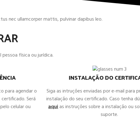
uctus nec ullamcorper mattis, pulvinar dapibus leo.
RAR
 pessoa física ou jurídica.
ÊNCIA
INSTALAÇÃO DO CERTIFI
co para agendar o
Siga as intruções enviadas por e-mail para 
 certificado. Será
instalação do seu certificado. Caso tenha d
pelo celular ou
aqui
as instruções sobre a instalação ou sol
suporte.