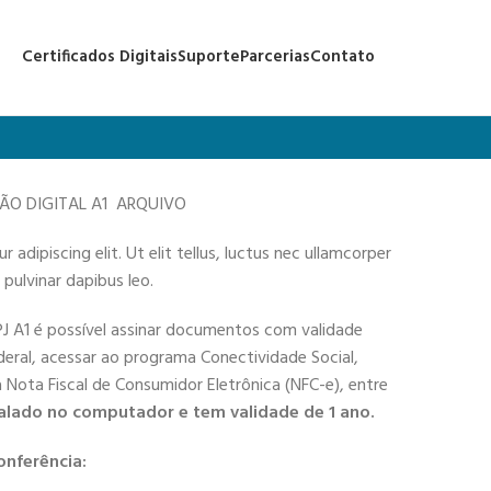
Certificados Digitais
Suporte
Parcerias
Contato
ÇÃO DIGITAL A1 ARQUIVO
adipiscing elit. Ut elit tellus, luctus nec ullamcorper
 pulvinar dapibus leo.
PJ A1 é possível assinar documentos com validade
deral, acessar ao programa Conectividade Social,
 a Nota Fiscal de Consumidor Eletrônica (NFC-e), entre
alado no computador e tem validade de 1 ano.
onferência: