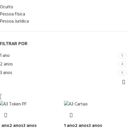
Oculto
Pessoa Física
Pessoa Jurídica
FILTRAR POR
1 ano
5
2 anos
4
3 anos
5
1 ano
2 anos
3 anos
1 ano
2 anos
3 anos