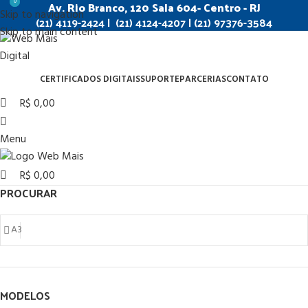
0
0
Av. Rio Branco, 120 Sala 604- Centro - RJ
Skip to navigation
(21) 4119-2424 | (21) 4124-4207 | (21) 97376-3584
Skip to main content
CERTIFICADOS DIGITAIS
SUPORTE
PARCERIAS
CONTATO
R$
0,00
Menu
R$
0,00
PROCURAR
MODELOS